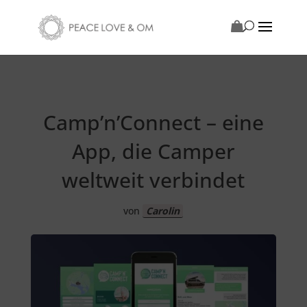
Camp’n’Connect – eine
App, die Camper
weltweit verbindet
von
Carolin