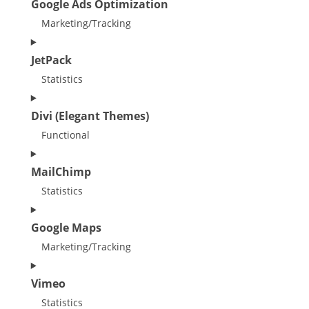
Google Ads Optimization
ads
to
service
Marketing/Tracking
woocommerce
Consent
JetPack
to
service
Statistics
google-
Consent
Divi (Elegant Themes)
ads-
to
optimization
service
Functional
jetpack
Consent
MailChimp
to
service
Statistics
divi-
Consent
Google Maps
(elegant-
to
themes)
service
Marketing/Tracking
mailchimp
Consent
Vimeo
to
service
Statistics