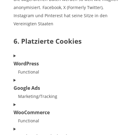
anonymisiert. Facebook, X (Formerly Twitter),
Instagram und Pinterest hat seine Sitze in den
Vereinigten Staaten
6. Platzierte Cookies
WordPress
Functional
Consent
Google Ads
to
service
Marketing/Tracking
wordpress
Consent
WooCommerce
to
service
Functional
google-
Consent