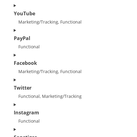
google-
Consent
YouTube
maps
to
service
Marketing/Tracking, Functional
vimeo
Consent
PayPal
to
service
Functional
youtube
Consent
Facebook
to
service
Marketing/Tracking, Functional
paypal
Consent
Twitter
to
service
Functional, Marketing/Tracking
facebook
Consent
Instagram
to
service
Functional
twitter
Consent